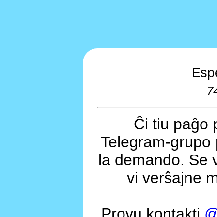
Esp
7
Ĉi tiu paĝo 
Telegram-grupo 
la demando. Se v
vi verŝajne m
Provu kontakti
@